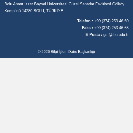
Bolu Abant İzzet Baysal Üniversitesi Güzel Sanatlar Fakültesi Gölköy
Kampüsü 14280 BOLU, TÜRKİYE
Telefon :
+90 (374) 253 46 60
Faks :
+90 (374) 253 46 65
E-Posta :
gsf@ibu.edu.tr
© 2026 Bilgi İşlem Daire Başkanlığı