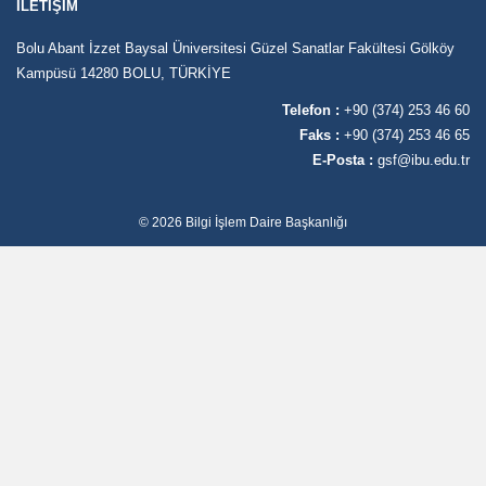
İLETIŞIM
Bolu Abant İzzet Baysal Üniversitesi Güzel Sanatlar Fakültesi Gölköy
Kampüsü 14280 BOLU, TÜRKİYE
Telefon :
+90 (374) 253 46 60
Faks :
+90 (374) 253 46 65
E-Posta :
gsf@ibu.edu.tr
© 2026 Bilgi İşlem Daire Başkanlığı